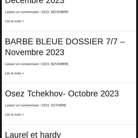
Décembre 2023
7/7
–
Décembre
Laisser un commentaire
/
2023
,
DÉCEMBRE
2023
Lire la suite »
BARBE
BARBE BLEUE DOSSIER 7/7 –
BLEUE
DOSSIER
Novembre 2023
7/7
–
Novembre
Laisser un commentaire
/
2023
,
NOVEMBRE
2023
Lire la suite »
Osez
Osez Tchekhov- Octobre 2023
Tchekhov-
Octobre
2023
Laisser un commentaire
/
2023
,
OCTOBRE
Lire la suite »
Laurel
Laurel et hardy
et