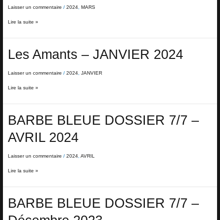
MARS
Laisser un commentaire
/
2024
,
MARS
2024
Lire la suite »
Les
Les Amants – JANVIER 2024
Amants
–
JANVIER
Laisser un commentaire
/
2024
,
JANVIER
2024
Lire la suite »
BARBE
BARBE BLEUE DOSSIER 7/7 –
BLEUE
DOSSIER
AVRIL 2024
7/7
–
AVRIL
Laisser un commentaire
/
2024
,
AVRIL
2024
Lire la suite »
BARBE
BARBE BLEUE DOSSIER 7/7 –
BLEUE
DOSSIER