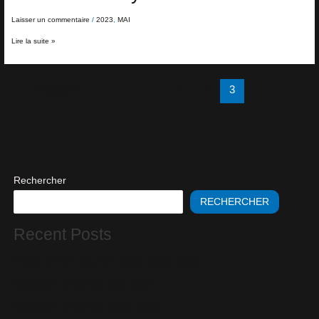
hardy
Laisser un commentaire
/
2023
,
MAI
Lire la suite »
←
Précédent
1
2
3
Rechercher
RECHERCHER
Recent Posts
TIREZ C’EST JOUER ! Impro AVRIL 2026
CABARET D’IMPRO MAI 2026
CABARET D’IMPRO AVRIL 2026