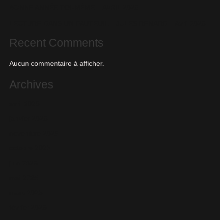
BONNE ANNÉE TOI-MÊME – AVRIL 2026
LECTURE DANS UN FAUTEUIL – JULES RENARD – Avril 2026
Recent Comments
Aucun commentaire à afficher.
Archives
avril 2026
janvier 2026
novembre 2025
octobre 2025
juin 2025
mai 2025
mars 2025
février 2025