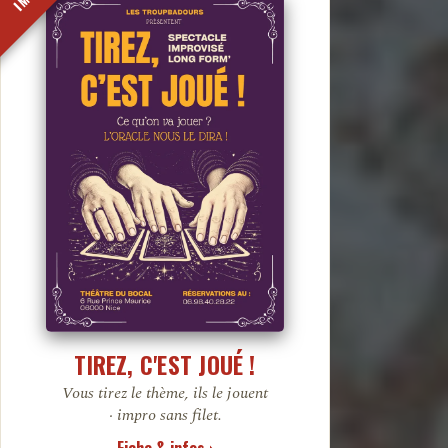
TIREZ, C'EST JOUÉ !
Vous tirez le thème, ils le jouent
· impro sans filet.
Fiche & infos ›