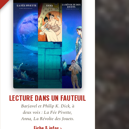
LECTURE DANS UN FAUTEUIL
Barjavel et Philip K. Dick, à
deux voix : La Fée Pivette,
Anna, La Révolte des Jouets.
Fiche & infos ›