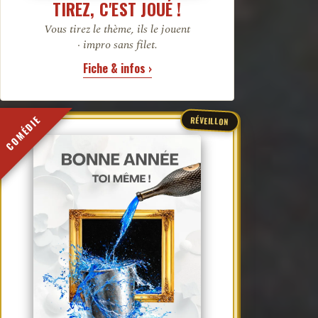
TIREZ, C'EST JOUÉ !
Vous tirez le thème, ils le jouent
· impro sans filet.
Fiche & infos ›
COMÉDIE
RÉVEILLON