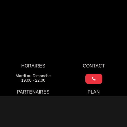
HORAIRES
CONTACT
Mardi au Dimanche
19:00 - 22:00
PARTENAIRES
PLAN
F
I
Y
a
n
o
c
s
u