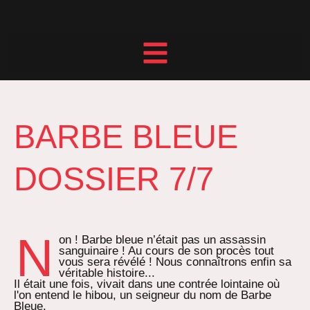
Aller
au
contenu
LA COMPAGNIE DU BOCAL
CONTACT & RÉSERVATION
BARBE BLEUE
DOSSIER 7/7
N
on ! Barbe bleue n’était pas un assassin
sanguinaire ! Au cours de son procès tout
vous sera révélé ! Nous connaîtrons enfin sa
véritable histoire...
Il était une fois, vivait dans une contrée lointaine où
l'on entend le hibou, un seigneur du nom de Barbe
Bleue.